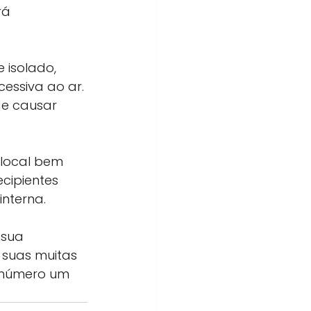
rá 
 isolado, 
essiva ao ar. 
de causar 
local bem 
cipientes 
nterna.
 sua 
suas muitas 
 número um 