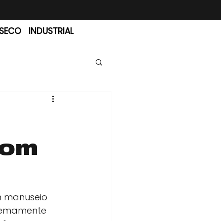
 SECO
INDUSTRIAL
com
m manuseio 
remamente 