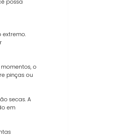
cê possa 
 extremo. 
r 
 momentos, o 
e pinças ou 
ão secas. A 
do em 
ntas 