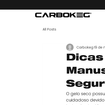
All Posts
Carbokeg
19 de 
Dicas
Manus
Segu
O gelo seco poss
cuidadoso devido