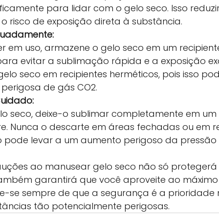
icamente para lidar com o gelo seco. Isso reduzi
 o risco de exposição direta à substância.
quadamente:
r em uso, armazene o gelo seco em um recipiente
ara evitar a sublimação rápida e a exposição exc
lo seco em recipientes herméticos, pois isso po
perigosa de gás CO2.
Cuidado:
lo seco, deixe-o sublimar completamente em um 
ivre. Nunca o descarte em áreas fechadas ou em re
so pode levar a um aumento perigoso da pressão i
auções ao manusear gelo seco não só protegerá
ambém garantirá que você aproveite ao máximo 
re-se sempre de que a segurança é a prioridade
tâncias tão potencialmente perigosas.