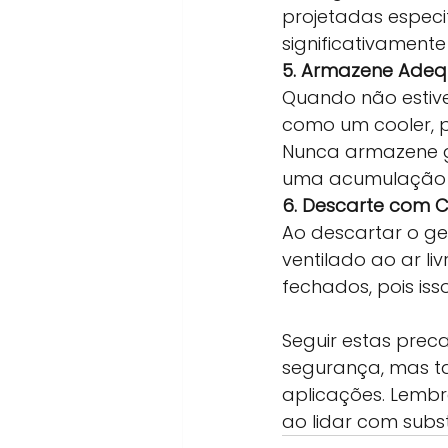
projetadas especif
significativamente
5. Armazene Ade
Quando não estive
como um cooler, p
Nunca armazene ge
uma acumulação 
6. Descarte com 
Ao descartar o ge
ventilado ao ar l
fechados, pois is
Seguir estas prec
segurança, mas t
aplicações. Lemb
ao lidar com subs