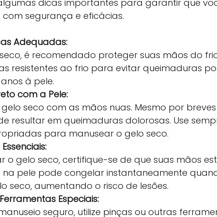
 algumas dicas importantes para garantir que vo
co com segurança e eficácias.
icas Adequadas:
 seco, é recomendado proteger suas mãos do frio
icas resistentes ao frio para evitar queimaduras po
anos à pele.
ireto com a Pele:
 gelo seco com as mãos nuas. Mesmo por breves
de resultar em queimaduras dolorosas. Use sempr
propriadas para manusear o gelo seco.
Essenciais:
 o gelo seco, certifique-se de que suas mãos est
 na pele pode congelar instantaneamente quan
o seco, aumentando o risco de lesões.
u Ferramentas Especiais:
manuseio seguro, utilize pinças ou outras ferrame